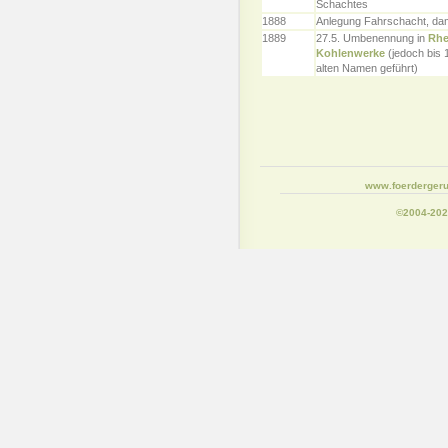
Schachtes
1888
Anlegung Fahrschacht, dami
1889
27.5. Umbenennung in
Rhe
Kohlenwerke
(jedoch bis 1
alten Namen geführt)
www.foerdergeru
©2004-20