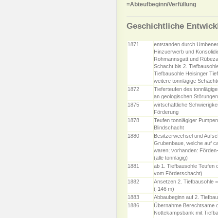
=Abteufbeginn/Verfüllung
Geschichtliche Entwick
1871
entstanden durch Umbene
Hinzuerwerb und Konsolidi
Rohmannsgatt und Rübezahl
Schacht bis 2. Tiefbausoh
Tiefbausohle Heisinger Tie
weitere tonnlägige Schächt
1872
Tieferteufen des tonnlägig
an geologischen Störungen
1875
wirtschaftliche Schwierigke
Förderung
1878
Teufen tonnlägiger Pumpen
Blindschacht
1880
Besitzerwechsel und Aufsc
Grubenbaue, welche auf ca
waren; vorhanden: Förden
(alle tonnlägig)
1881
ab 1. Tiefbausohle Teufen 
vom Förderschacht)
1882
Ansetzen 2. Tiefbausohle =
(-146 m)
1883
Abbaubeginn auf 2. Tiefba
1886
Übernahme Berechtsame der
Nottekampsbank mit Tiefba