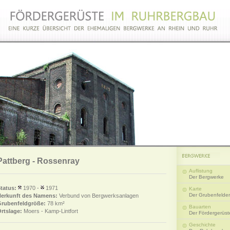
Pattberg - Rossenray
Auflistung
Der Bergwerke
tatus:
1970 -
1971
Karte
Der Grubenfelder
erkunft des Namens:
Verbund von Bergwerksanlagen
rubenfeldgröße:
78 km²
Bauarten
rtslage:
Moers - Kamp-Lintfort
Der Fördergerüst
Geschichte