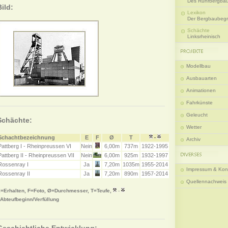
Des Ruhrbergba
Bild:
Lexikon
Der Bergbaubegri
Schächte
Linksrheinisch
Modellbau
Ausbauarten
Animationen
Fahrkünste
Geleucht
Schächte:
Wetter
Schachtbezeichnung
E
F
Ø
T
-
Archiv
Pattberg I - Rheinpreussen VI
Nein
6,00m
737m
1922-1995
Pattberg II - Rheinpreussen VII
Nein
6,00m
925m
1932-1997
Rossenray I
Ja
7,20m
1035m
1955-2014
Impressum & Kon
Rossenray II
Ja
7,20m
890m
1957-2014
Quellennachweis
=Erhalten, F=Foto, Ø=Durchmesser, T=Teufe,
-
Abteufbeginn/Verfüllung