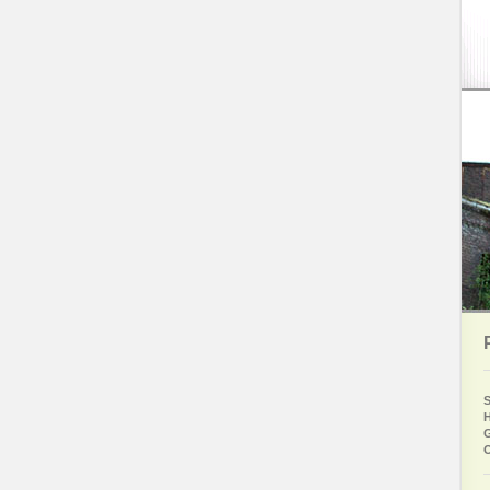
S
H
G
O