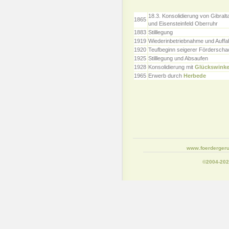
18.3. Konsolidierung von Gibralt
1865
und Eisensteinfeld Oberruhr
1883
Stilllegung
1919
Wiederinbetriebnahme und Auffa
1920
Teufbeginn seigerer Förderscha
1925
Stilllegung und Absaufen
1928
Konsolidierung mit
Glückswinke
1965
Erwerb durch
Herbede
www.foerdergeru
©2004-20